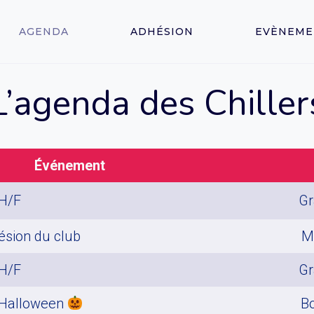
AGENDA
ADHÉSION
EVÈNEME
L’agenda des Chiller
Événement
 H/F
Gr
ésion du club
M
 H/F
Gr
’Halloween
B