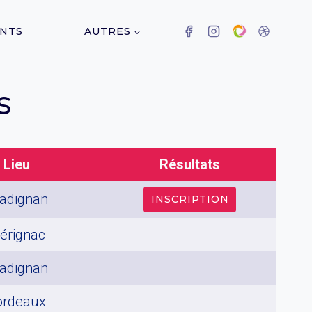
NTS
AUTRES
s
Lieu
Résultats
adignan
INSCRIPTION
érignac
adignan
ordeaux